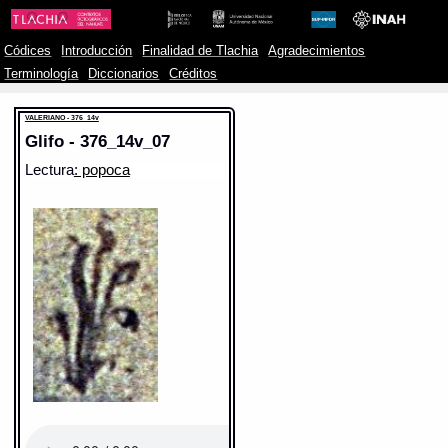
Códices
Introducción
Finalidad de Tlachia
Agradecimientos
Terminología
Diccionarios
Créditos
VALERIANO - 376_14v
Glifo - 376_14v_07
Lectura
: popoca