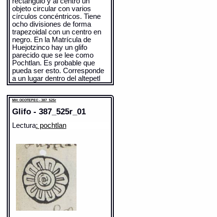
rectángulo y al centro un
objeto circular con varios
círculos concéntricos. Tiene
ocho divisiones de forma
trapezoidal con un centro en
negro. En la Matrícula de
Huejotzinco hay un glifo
parecido que se lee como
Pochtlan. Es probable que
pueda ser esto. Corresponde
a un lugar dentro del altepetl
de Amecameca, sujeto al
tlahtocayotl de Tecuanipa; el
MH: OCOTEPEC - 387_525r
lugar estaba asociado a los
comerciantes. (Chimalpahin:
Glifo - 387_525r_01
1998:I:139; II:357
Lectura
: pochtlan
Cita: pochtlan Chimalpahin:
1998 I:139; II:357
https://tlachia.iib.unam.mx/glifo/026r_B_09
pochtlan
Paleografía:
POCHTLAN
Grafía normalizada:
pochtlan
Traducción uno:
site au sud de
Xochimilco. / l'un des calpolli des
marchands de Tlatelolco.
Traducción dos:
site au sud de