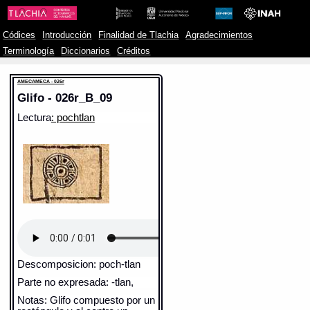
Códices
Introducción
Finalidad de Tlachia
Agradecimientos
Terminología
Diccionarios
Créditos
AMECAMECA - 026r
Glifo - 026r_B_09
Lectura
: pochtlan
Descomposicion: poch-tlan
Parte no expresada: -tlan,
Notas: Glifo compuesto por un