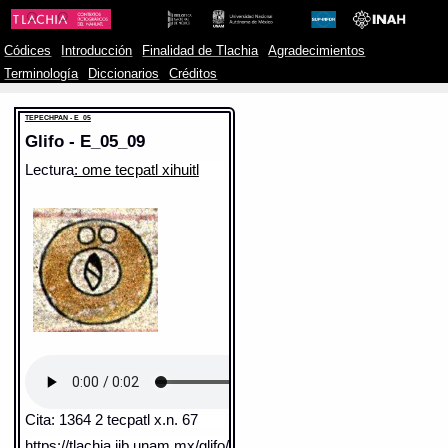
Códices
Introducción
Finalidad de Tlachia
Agradecimientos
Terminología
Diccionarios
Créditos
TEPECHPAN - E_05
Glifo - E_05_09
Lectura
: ome tecpatl xihuitl
Cita: 1364 2 tecpatl x.n. 67
https://tlachia.iib.unam.mx/glifo/E_05_09