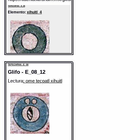
TEPECHPAN - E_05
Elemento:
xihuitl_4
TEPECHPAN - E_08
Glifo - E_08_12
Lectura
: ome tecpatl xihuitl
Sentido: año
Valor fonético: xihuitl
https://tlachia.iib.unam.mx/elemento/06.01.04
TEPECHPAN - E_05
Elemento:
ce