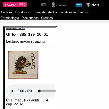
Códices
Introducción
Finalidad de Tlachia
Agradecimientos
Terminología
Diccionarios
Créditos
TELLERIANO - 385_17v
Glifo - 385_17v_10_01
Lectura
: macuilli cuauhtli
Cita: macujlli quauhtli FC 4,
cap. 22 82