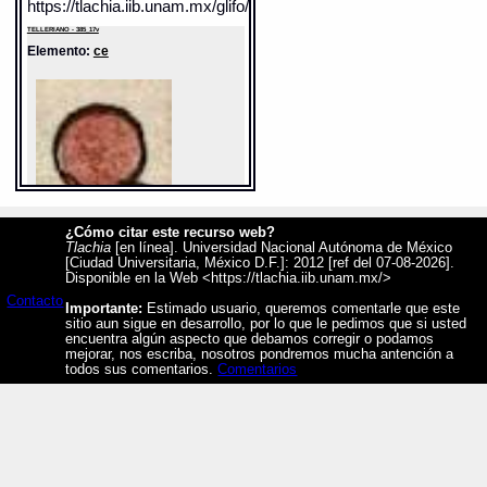
https://tlachia.iib.unam.mx/glifo/385_17v_10_01
TELLERIANO - 385_17v
Elemento:
ce
¿Cómo citar este recurso web?
Tlachia
[en línea]. Universidad Nacional Autónoma de México
[Ciudad Universitaria, México D.F.]: 2012 [ref del 07-08-2026].
Disponible en la Web <https://tlachia.iib.unam.mx/>
Contacto
Importante:
Estimado usuario, queremos comentarle que este
Sentido: uno
sitio aun sigue en desarrollo, por lo que le pedimos que si usted
Valor fonético: ce
encuentra algún aspecto que debamos corregir o podamos
mejorar, nos escriba, nosotros pondremos mucha antención a
https://tlachia.iib.unam.mx/elemento/06.01.01
todos sus comentarios.
Comentarios
ce
Paleografía:
ce
Grafía normalizada:
ce
Traducción uno:
un / alguno
Traducción dos:
un / alguno
Diccionario:
Arenas
Contexto:
UN
[xiqualhuica] ce huictli
= [traed] una coa (Las