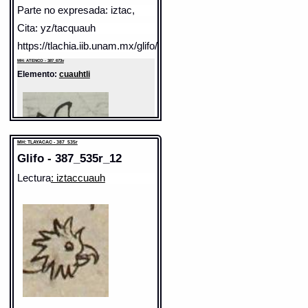
Parte no expresada: iztac,
Cita: yz/tacquauh
https://tlachia.iib.unam.mx/glifo/387_673v_03
MH: ATENCO - 387_673v
Elemento:
cuauhtli
MH: TLAYACAC - 387_535r
Glifo - 387_535r_12
Lectura
: iztaccuauh
Sentido: águila
Valor fonético: cuauh
https://tlachia.iib.unam.mx/elemento/02.01.06
cuauhtli