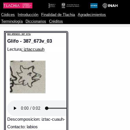
Códices
Introducción
Finalidad de Tlachia
Agradecimientos
Terminología
Diccionarios
Créditos
MH: ATENCO - 387_673v
Glifo - 387_673v_03
Lectura
: iztaccuauh
Descomposicion: iztac-cuauh-
Contacto: labios