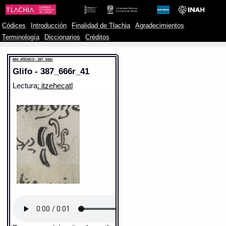
Códices
Introducción
Finalidad de Tlachia
Agradecimientos
Terminología
Diccionarios
Créditos
MH: ATENCO - 387_666r
Glifo - 387_666r_41
Lectura
: itzehecatl