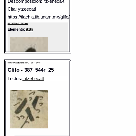
Descomposicion: itz-eheca-tl
Cita: ytzeecatl
https://tlachia.iib.unam.mx/glifo/387_666r_41
MH: ATENCO - 387_666r
Elemento:
itztli
MH: TIANQUIZTENCO - 387_544r
Glifo - 387_544r_25
Lectura
: itzehecatl
Sentido: obsidiana
Valor fonético: itz
https://tlachia.iib.unam.mx/elemento/04.04.06