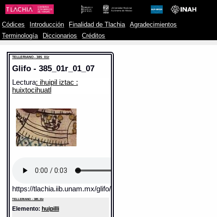
Códices
Introducción
Finalidad de Tlachia
Agradecimientos
Terminología
Diccionarios
Créditos
TELLERIANO - 385_01r
Glifo - 385_01r_01_07
Lectura
: ihuipil iztac :
huixtocihuatl
https://tlachia.iib.unam.mx/glifo/385_01r_01_07
TELLERIANO - 385_01r
Elemento:
huipilli