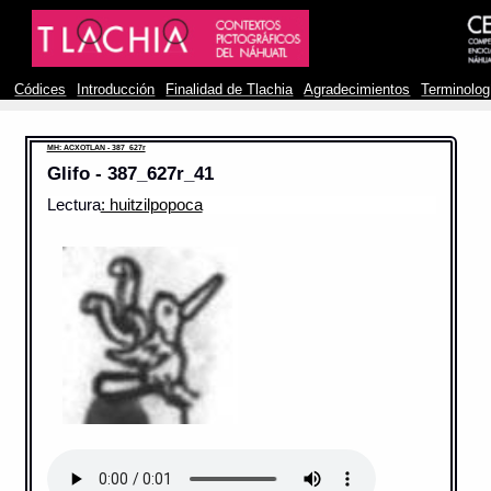
Códices
Introducción
Finalidad de Tlachia
Agradecimientos
Terminolog
MH: ACXOTLAN - 387_627r
Glifo - 387_627r_41
Lectura
: huitzilpopoca