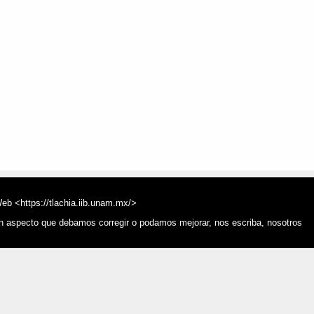
Web <https://tlachia.iib.unam.mx/>
ún aspecto que debamos corregir o podamos mejorar, nos escriba, nosotros