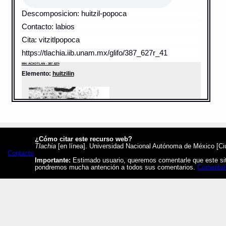
Descomposicion: huitzil-popoca
Contacto: labios
Cita: vitzitlpopoca
https://tlachia.iib.unam.mx/glifo/387_627r_41
MH: ACXOTLAN - 387_627r
Elemento:
huitzilin
¿Cómo citar este recurso web?
Tlachia
[en línea]. Universidad Nacional Autónoma de México [Ciud
Contacto
Importante:
Estimado usuario, queremos comentarle que este siti
pondremos mucha antención a todos sus comentarios.
Comentar
Sentido: colibrí
Valor fonético: huitzil
https://tlachia.iib.unam.mx/elemento/02.01.04