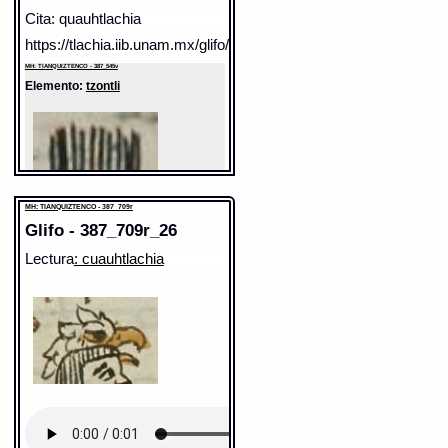
Cita: quauhtlachia
https://tlachia.iib.unam.mx/glifo/387_545v_10
MH: TIANQUIZTENCO - 387_545v
Elemento:
tzontli
MH: TIANQUIZTENCO - 387_709r
Glifo - 387_709r_26
Lectura
: cuauhtlachia
Sentido: pelo, cabellera
Valor fonético: tlachia
https://tlachia.iib.unam.mx/elemento/01.02.20
tzontli
Paleografía:
tzontli
Grafía normalizada:
tzontli
Tipo:
r.n.
Traducción uno:
cabellos
Traducción dos:
cabellos