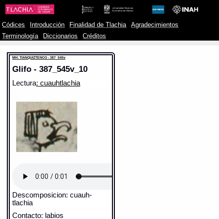
Códices
Introducción
Finalidad de Tlachia
Agradecimientos
Terminología
Diccionarios
Créditos
MH: TIANQUIZTENCO - 387_545v
Glifo - 387_545v_10
Lectura
: cuauhtlachia
Descomposicion: cuauh-
tlachia
Contacto: labios