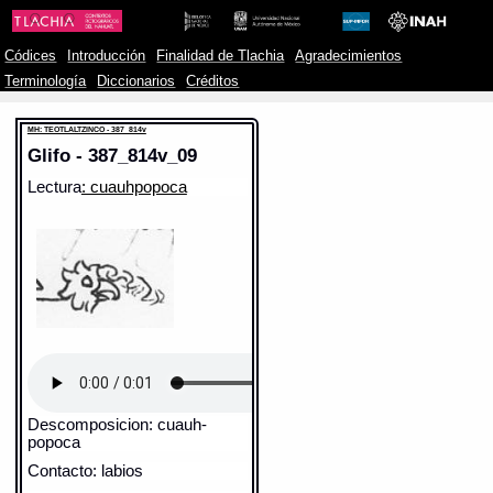
Códices
Introducción
Finalidad de Tlachia
Agradecimientos
Terminología
Diccionarios
Créditos
MH: TEOTLALTZINCO - 387_814v
Glifo - 387_814v_09
Lectura
: cuauhpopoca
Descomposicion: cuauh-
popoca
Contacto: labios