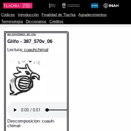
Códices
Introducción
Finalidad de Tlachia
Agradecimientos
Terminología
Diccionarios
Créditos
MH: COYOTZINCO - 387_570v
Glifo - 387_570v_06
Lectura
: cuauhchimal
Descomposicion: cuauh-
chimal-