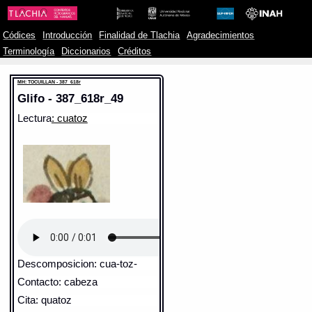
Códices
Introducción
Finalidad de Tlachia
Agradecimientos
Terminología
Diccionarios
Créditos
MH: TOCUILLAN - 387_618r
Glifo - 387_618r_49
Lectura
: cuatoz
Descomposicion: cua-toz-
Contacto: cabeza
Cita: quatoz