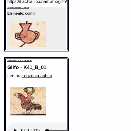
https://tlachia.iib.unam.mx/glifo/K31_B_05
TEPETLAOZTOC - K31_B
Elemento:
comitl
TEPETLAOZTOC - K41_B
Glifo - K41_B_01
Sentido: olla
Lectura
: cozcacuauhco
Valor fonético: co
https://tlachia.iib.unam.mx/elemento/05.03.01
comitl
Paleografía:
comitl
Grafía normalizada:
comitl
Tipo:
r.n.
Traducción uno:
olla
Traducción dos:
olla
Diccionario:
Arenas
Contexto:
OLLA
xitlapachò in comitl
= cubrid la olla (Palabras
comunes, y ordinarias, que se suelen dezir, y
preguntar, en razon de adereçar la comida: 1,
87)