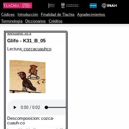
Códices
Introducción
Finalidad de Tlachia
Agradecimientos
Terminología
Diccionarios
Créditos
TEPETLAOZTOC - K31_B
Glifo - K31_B_05
Lectura
: cozcacuauhco
Descomposicion: cozca-
cuauh-co