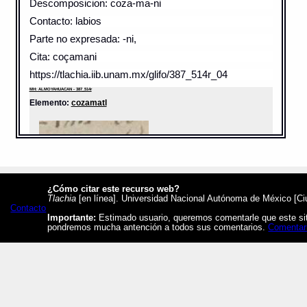
Descomposicion: coza-ma-ni
Contacto: labios
Parte no expresada: -ni,
Cita: coçamani
https://tlachia.iib.unam.mx/glifo/387_514r_04
MH: ALMOYAHUACAN - 387_514r
Elemento:
cozamatl
¿Cómo citar este recurso web?
Tlachia
[en línea]. Universidad Nacional Autónoma de México [Ciud
Contacto
Importante:
Estimado usuario, queremos comentarle que este siti
pondremos mucha antención a todos sus comentarios.
Comentar
Sentido: comadreja
Valor fonético: cozama
https://tlachia.iib.unam.mx/elemento/02.02.33