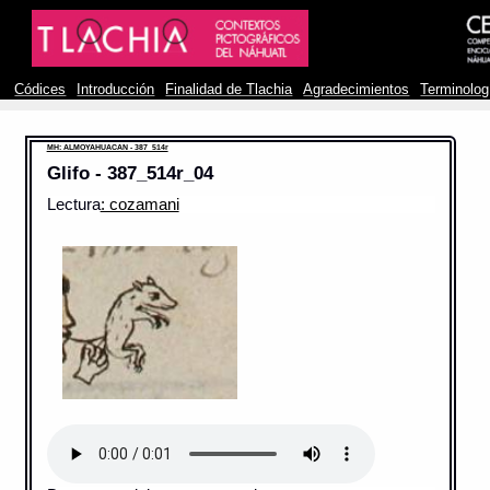
Códices
Introducción
Finalidad de Tlachia
Agradecimientos
Terminolog
MH: ALMOYAHUACAN - 387_514r
Glifo - 387_514r_04
Lectura
: cozamani