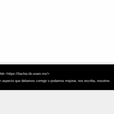
Web <https://tlachia.iib.unam.mx/>
ún aspecto que debamos corregir o podamos mejorar, nos escriba, nosotros