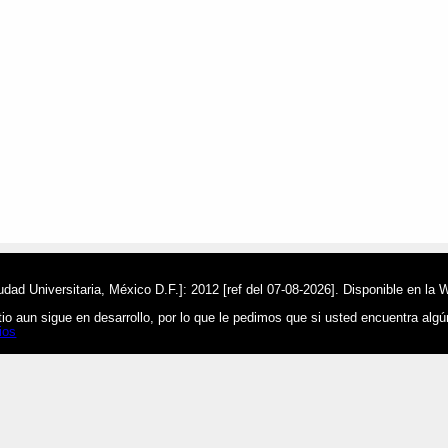
ad Universitaria, México D.F.]: 2012 [ref del 07-08-2026]. Disponible en la 
o aun sigue en desarrollo, por lo que le pedimos que si usted encuentra alg
ios