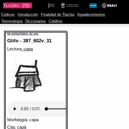
Códices
Introducción
Finalidad de Tlachia
Agradecimientos
Terminología
Diccionarios
Créditos
MH: CHIYAUHTZINCO - 387_602v
Glifo - 387_602v_31
Lectura
: capa
Morfología: capa
Cita: capâ