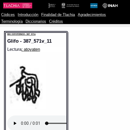
Códices
Introducción
Finalidad de Tlachia
Agradecimientos
Terminología
Diccionarios
Créditos
MH: COYOTZINCO - 387_571v
Glifo - 387_571v_11
Lectura
: atoyaten