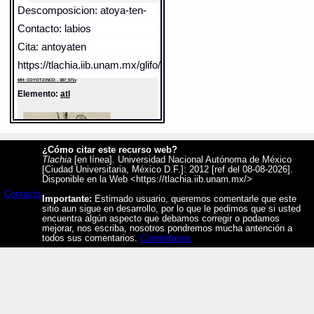
Descomposicion: atoya-ten-
Contacto: labios
Cita: antoyaten
https://tlachia.iib.unam.mx/glifo/387_571v_11
MH: COYOTZINCO - 387_571v
Elemento:
atl
¿Cómo citar este recurso web?
Tlachia
[en línea]. Universidad Nacional Autónoma de México
[Ciudad Universitaria, México D.F.]: 2012 [ref del 08-08-2026].
Disponible en la Web <https://tlachia.iib.unam.mx/>
Contacto
Importante:
Estimado usuario, queremos comentarle que este
sitio aun sigue en desarrollo, por lo que le pedimos que si usted
encuentra algún aspecto que debamos corregir o podamos
mejorar, nos escriba, nosotros pondremos mucha antención a
todos sus comentarios.
Comentarios
Sentido: agua
Valor fonético: atoya
https://tlachia.iib.unam.mx/elemento/04.05.01