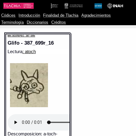
Códices
Introducción
Finalidad de Tlachia
Agradecimientos
Terminología
Diccionarios
Créditos
MH: OCOTEPEC - 387_699r
Glifo - 387_699r_16
Lectura
: atoch
Descomposicion: a-toch-