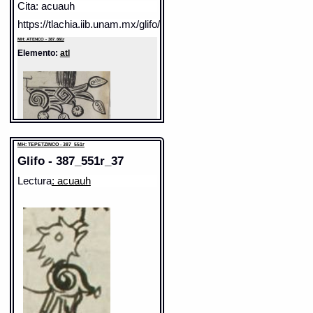
Cita: acuauh
https://tlachia.iib.unam.mx/glifo/387_661r_13
MH: ATENCO - 387_661r
Elemento:
atl
MH: TEPETZINCO - 387_551r
Glifo - 387_551r_37
Lectura
: acuauh
Sentido: agua
Valor fonético: a
https://tlachia.iib.unam.mx/elemento/04.05.01
atl
Paleografía:
atl
Grafía normalizada:
atl
Tipo:
r.n.
Traducción uno:
agua
Traducción dos:
agua
Diccionario:
Arenas
Contexto:
AGUA
polihui in atl
= [[¿]ha avido mucha] falta de