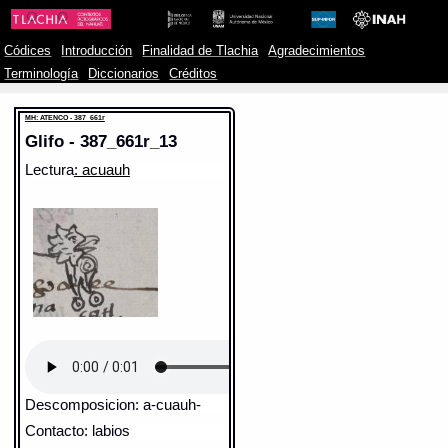
Códices
Introducción
Finalidad de Tlachia
Agradecimientos
Terminología
Diccionarios
Créditos
MH: ATENCO - 387_661r
Glifo - 387_661r_13
Lectura
: acuauh
Descomposicion: a-cuauh-
Contacto: labios