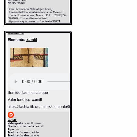
Columna:
CA
Notas:
xamitl
Gran Diccionario Náhuatl [en línea].
Universidad Nacional Autónoma de México
[Ciudad Universitaria, México D.F.]: 2012 [29-
08-2020]. Disponible en la Web
http://www.gdn.unam.mx/contexto/20921
XALBORNOZ - 082
Elemento:
xamitl
Sentido: ladrillo, tabique
Valor fonético: xamitl
https://tlachia.iib.unam.mx/elemento/05.01.11
xamitl
Paleografía:
xamitl; noxan
Grafía normalizada:
xamitl
Tipo:
r.n.
Traducción uno:
adobe
Traducción dos:
adobe