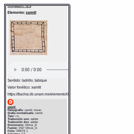
TOTOQUIHUAZTLI - 115_10
Elemento:
xamitl
Sentido: ladrillo, tabique
Valor fonético: xamitl
https://tlachia.iib.unam.mx/elemento/05.01.11
xamitl
Paleografía:
xamitl; noxan
Grafía normalizada:
xamitl
Tipo:
r.n.
Traducción uno:
adobe
Traducción dos:
adobe
Diccionario:
Olmos_G
Fuente:
1547 Olmos_G
Folio:
PARTE 1