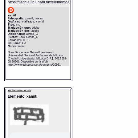
https://tlachia.iib.unam.mx/elemento/05.01.11
xamitl
Paleografía:
xamitl; noxan
Grafía normalizada:
xamitl
Tipo:
r.n.
Traducción uno:
adobe
Traducción dos:
adobe
Diccionario:
Olmos_G
Fuente:
1547 Olmos_G
Folio:
PARTE 1
Columna:
CA
Notas:
xamitl
Gran Diccionario Náhuatl [en línea].
Universidad Nacional Autónoma de México
[Ciudad Universitaria, México D.F.]: 2012 [29-
08-2020]. Disponible en la Web
http://www.gdn.unam.mx/contexto/20921
MH: TLATENCO - 387_557v
Elemento:
xamitl