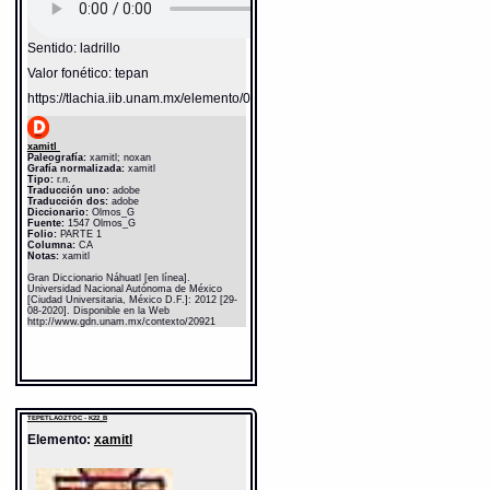
Sentido: ladrillo
Valor fonético: tepan
https://tlachia.iib.unam.mx/elemento/05.01.11
xamitl
Paleografía:
xamitl; noxan
Grafía normalizada:
xamitl
Tipo:
r.n.
Traducción uno:
adobe
Traducción dos:
adobe
Diccionario:
Olmos_G
Fuente:
1547 Olmos_G
Folio:
PARTE 1
Columna:
CA
Notas:
xamitl
Gran Diccionario Náhuatl [en línea].
Universidad Nacional Autónoma de México
[Ciudad Universitaria, México D.F.]: 2012 [29-
08-2020]. Disponible en la Web
http://www.gdn.unam.mx/contexto/20921
TEPETLAOZTOC - K22_B
Elemento:
xamitl