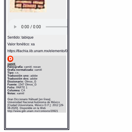
Sentido: tabique
Valor fonético: xa
https://tlachia.iib.unam.mx/elemento/05.01.11
xamitl
Paleografía:
xamitl; noxan
Grafía normalizada:
xamitl
Tipo:
r.n.
Traducción uno:
adobe
Traducción dos:
adobe
Diccionario:
Olmos_G
Fuente:
1547 Olmos_G
Folio:
PARTE 1
Columna:
CA
Notas:
xamitl
Gran Diccionario Náhuatl [en línea].
Universidad Nacional Autónoma de México
[Ciudad Universitaria, México D.F.]: 2012 [29-
08-2020]. Disponible en la Web
http://www.gdn.unam.mx/contexto/20921