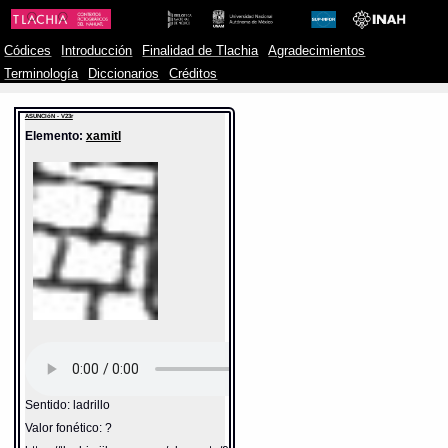
Códices
Introducción
Finalidad de Tlachia
Agradecimientos
Terminología
Diccionarios
Créditos
ASUNCIóN - V23r
Elemento:
xamitl
Sentido: ladrillo
Valor fonético: ?