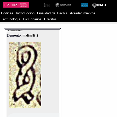
Códices
Introducción
Finalidad de Tlachia
Agradecimientos
Terminología
Diccionarios
Créditos
VALERIANO - 376_25r
Elemento:
malinalli_2