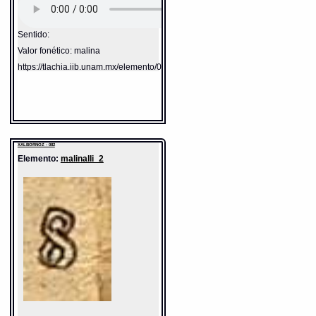
Sentido:
Valor fonético: malina
https://tlachia.iib.unam.mx/elemento/07.01.56
XALBORNOZ - 082
Elemento:
malinalli_2