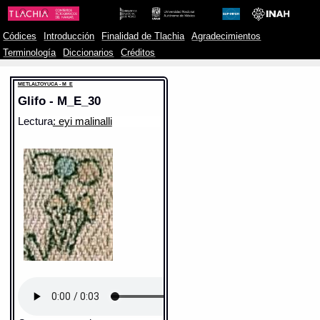
Códices
Introducción
Finalidad de Tlachia
Agradecimientos
Terminología
Diccionarios
Créditos
METLALTOYUCA - M_E
Glifo - M_E_30
Lectura
: eyi malinalli