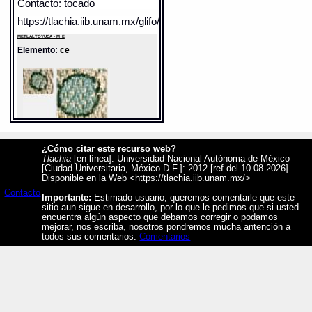
Contacto: tocado
https://tlachia.iib.unam.mx/glifo/M_E_30
METLALTOYUCA - M_E
Elemento:
ce
¿Cómo citar este recurso web?
Tlachia
[en línea]. Universidad Nacional Autónoma de México
[Ciudad Universitaria, México D.F.]: 2012 [ref del 10-08-2026].
Disponible en la Web <https://tlachia.iib.unam.mx/>
Sentido: uno
Contacto
Valor fonético: eyi
Importante:
Estimado usuario, queremos comentarle que este
sitio aun sigue en desarrollo, por lo que le pedimos que si usted
https://tlachia.iib.unam.mx/elemento/06.01.01
encuentra algún aspecto que debamos corregir o podamos
mejorar, nos escriba, nosotros pondremos mucha antención a
todos sus comentarios.
Comentarios
ce
Paleografía:
ce
Grafía normalizada:
ce
Traducción uno:
un / alguno
Traducción dos:
un / alguno
Diccionario:
Arenas
Contexto:
UN
[xiqualhuica] ce huictli
= [traed] una coa (Las
palabras mas ordinarias que se suelen dezir a
los Indios jornaleros que trabajan en minas, y