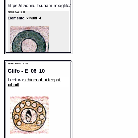
https://tlachia.iib.unam.mx/glifo/E_03_30
TEPECHPAN - E_03
Elemento:
xihuitl_4
TEPECHPAN - E_06
Glifo - E_06_10
Lectura
: chiucnahui tecpatl
xihuitl
Sentido: año
Valor fonético: xihuitl
https://tlachia.iib.unam.mx/elemento/06.01.04
TEPECHPAN - E_03
Elemento:
ce