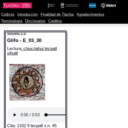
Códices
Introducción
Finalidad de Tlachia
Agradecimientos
Terminología
Diccionarios
Créditos
TEPECHPAN - E_03
Glifo - E_03_30
Lectura
: chiucnahui tecpatl
xihuitl
Cita: 1332 9 tecpatl x.n. 45