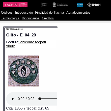
Códices
Introducción
Finalidad de Tlachia
Agradecimientos
Terminología
Diccionarios
Créditos
TEPECHPAN - E_04
Glifo - E_04_29
Lectura
: chicome tecpatl
xihuitl
Cita: 1356 7 tecpatl x.n. 65