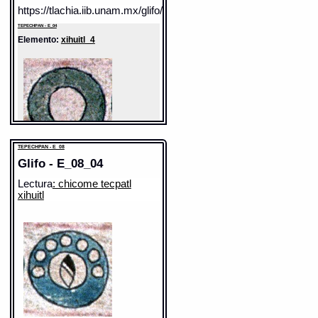
https://tlachia.iib.unam.mx/glifo/E_04_29
TEPECHPAN - E_04
Elemento:
xihuitl_4
TEPECHPAN - E_08
Glifo - E_08_04
Lectura
: chicome tecpatl
xihuitl
Sentido: año
Valor fonético: xihuitl
https://tlachia.iib.unam.mx/elemento/06.01.04
TEPECHPAN - E_04
Elemento:
ce