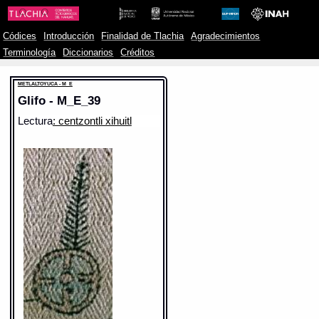
Códices
Introducción
Finalidad de Tlachia
Agradecimientos
Terminología
Diccionarios
Créditos
METLALTOYUCA - M_E
Glifo - M_E_39
Lectura
: centzontli xihuitl