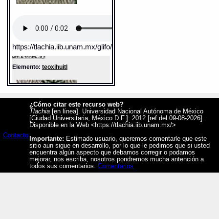
https://tlachia.iib.unam.mx/glifo/M_E_39
METLALTOYUCA - M_E
Elemento:
teoxihuitl
¿Cómo citar este recurso web?
Tlachia
[en línea]. Universidad Nacional Autónoma de México
[Ciudad Universitaria, México D.F.]: 2012 [ref del 09-08-2026].
Disponible en la Web <https://tlachia.iib.unam.mx/>
Contacto
Importante:
Estimado usuario, queremos comentarle que este
sitio aun sigue en desarrollo, por lo que le pedimos que si usted
encuentra algún aspecto que debamos corregir o podamos
mejorar, nos escriba, nosotros pondremos mucha antención a
todos sus comentarios.
Comentarios
Sentido: turquesa fina
Valor fonético: xihuitl
https://tlachia.iib.unam.mx/elemento/04.04.04