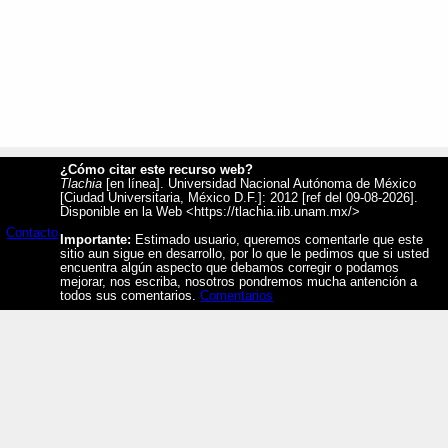
¿Cómo citar este recurso web?
Tlachia
[en línea]. Universidad Nacional Autónoma de México
[Ciudad Universitaria, México D.F.]: 2012 [ref del 09-08-2026].
Disponible en la Web <https://tlachia.iib.unam.mx/>
Contacto
Importante:
Estimado usuario, queremos comentarle que este
sitio aun sigue en desarrollo, por lo que le pedimos que si usted
encuentra algún aspecto que debamos corregir o podamos
mejorar, nos escriba, nosotros pondremos mucha antención a
todos sus comentarios.
Comentarios