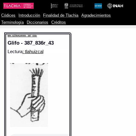
Códices
Introducción
Finalidad de Tlachia
Agradecimientos
Terminología
Diccionarios
Créditos
MH: AZTAHUAYAN - 387_836r
Glifo - 387_836r_43
Lectura
: tlahuizcal