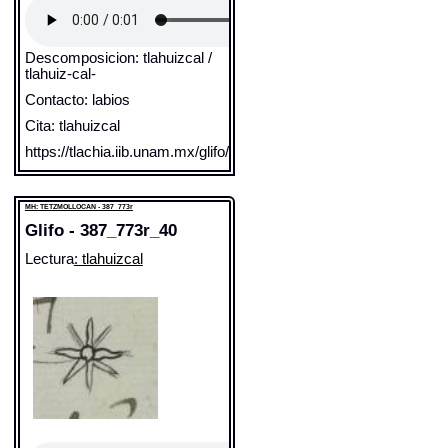
Descomposicion: tlahuizcal /
tlahuiz-cal-
Contacto: labios
Cita: tlahuizcal
https://tlachia.iib.unam.mx/glifo/387_836r_43
MH: AZTAHUAYAN - 387_836r
Elemento:
?_05
MH: TETZMOLLOCAN - 387_773r
Glifo - 387_773r_40
Lectura
: tlahuizcal
Sentido: