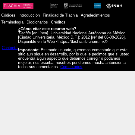
Códices
Introducción
Finalidad de Tlachia
Agradecimientos
Terminología
Diccionarios
Créditos
¿Cómo citar este recurso web?
Tlachia
[en línea]. Universidad Nacional Autónoma de México
[Ciudad Universitaria, México D.F.]: 2012 [ref del 06-08-2026].
Disponible en la Web <https://tlachia.iib.unam.mx/>
Contacto
Importante:
Estimado usuario, queremos comentarle que este
sitio aun sigue en desarrollo, por lo que le pedimos que si usted
encuentra algún aspecto que debamos corregir o podamos
mejorar, nos escriba, nosotros pondremos mucha antención a
todos sus comentarios.
Comentarios