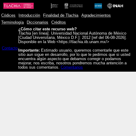
Códices
Introducción
Finalidad de Tlachia
Agradecimientos
Terminología
Diccionarios
Créditos
¿Cómo citar este recurso web?
Tlachia
[en línea]. Universidad Nacional Autónoma de México
[Ciudad Universitaria, México D.F.]: 2012 [ref del 06-08-2026].
Disponible en la Web <https://tlachia.iib.unam.mx/>
Contacto
Importante:
Estimado usuario, queremos comentarle que este
sitio aun sigue en desarrollo, por lo que le pedimos que si usted
encuentra algún aspecto que debamos corregir o podamos
mejorar, nos escriba, nosotros pondremos mucha antención a
todos sus comentarios.
Comentarios