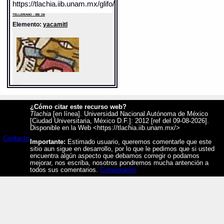
https://tlachia.iib.unam.mx/glifo/385_13r_17_07
TELLERIANO - 385_13r
Elemento:
yacamitl
¿Cómo citar este recurso web?
Tlachia
[en línea]. Universidad Nacional Autónoma de México
Sentido: nariguera
[Ciudad Universitaria, México D.F.]: 2012 [ref del 09-08-2026].
Valor fonético: yacami
Disponible en la Web <https://tlachia.iib.unam.mx/>
https://tlachia.iib.unam.mx/elemento/05.06.10
Contacto
Importante:
Estimado usuario, queremos comentarle que este
TELLERIANO - 385_13r
sitio aun sigue en desarrollo, por lo que le pedimos que si usted
encuentra algún aspecto que debamos corregir o podamos
Elemento:
iztac
mejorar, nos escriba, nosotros pondremos mucha antención a
todos sus comentarios.
Comentarios