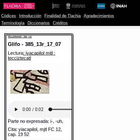
Códices
Introducción
Finalidad de Tlachia
Agradecimientos
Terminología
Diccionarios
Créditos
TELLERIANO - 385_13r
Glifo - 385_13r_17_07
Lectura
: iyacapilol mitl :
tecciztecatl
Parte no expresada: i-, -uh,
Cita: yiacapilol, mjtl FC 12,
cap. 19 52