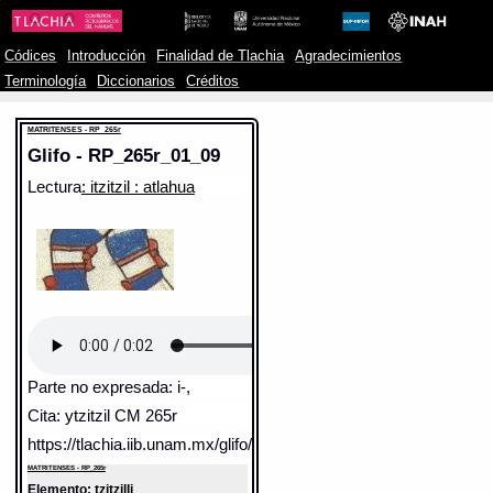
Códices
Introducción
Finalidad de Tlachia
Agradecimientos
Terminología
Diccionarios
Créditos
MATRITENSES - RP_265r
Glifo - RP_265r_01_09
Lectura
: itzitzil : atlahua
Parte no expresada: i-,
Cita: ytzitzil CM 265r
https://tlachia.iib.unam.mx/glifo/RP_265r_01_09
MATRITENSES - RP_265r
Elemento:
tzitzilli