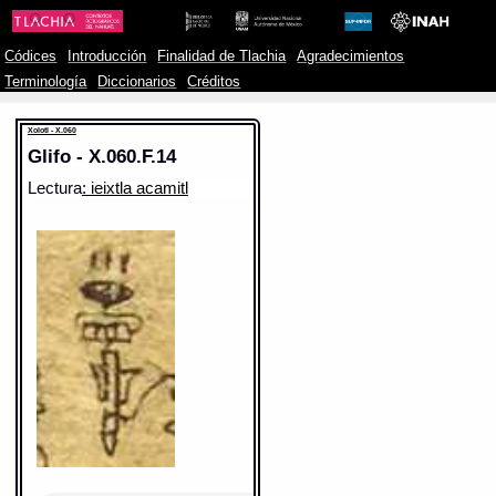
Códices
Introducción
Finalidad de Tlachia
Agradecimientos
Terminología
Diccionarios
Créditos
Xolotl - X.060
Glifo - X.060.F.14
Lectura
: ieixtla acamitl