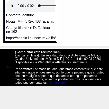
Contacto: coiffure
Notas: MH: 572v, 493r acamitl
Cita: yeitlamitzin D. Tableau
nø 162
https://tlachia.iib.unam.mx/glifo/X.060.F.14
Xolotl - X.060
Elemento:
ce
¿Cómo citar este recurso web?
Tlachia
[en línea]. Universidad Nacional Autónoma de México
[Ciudad Universitaria, México D.F.]: 2012 [ref del 09-08-2026].
Disponible en la Web <https://tlachia.iib.unam.mx/>
Contacto
Importante:
Estimado usuario, queremos comentarle que este
sitio aun sigue en desarrollo, por lo que le pedimos que si usted
encuentra algún aspecto que debamos corregir o podamos
mejorar, nos escriba, nosotros pondremos mucha antención a
todos sus comentarios.
Comentarios
Sentido: uno
Valor fonético: ei
https://tlachia.iib.unam.mx/elemento/06_01_01
ce