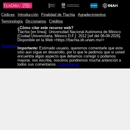
Códices
Introducción
Finalidad de Tlachia
Agradecimientos
Terminología
Diccionarios
Créditos
¿Cómo citar este recurso web?
Tlachia
[en línea]. Universidad Nacional Autónoma de México
[Ciudad Universitaria, México D.F.]: 2012 [ref del 06-08-2026].
Disponible en la Web <https://tlachia.iib.unam.mx/>
Contacto
Importante:
Estimado usuario, queremos comentarle que este
sitio aun sigue en desarrollo, por lo que le pedimos que si usted
encuentra algún aspecto que debamos corregir o podamos
mejorar, nos escriba, nosotros pondremos mucha antención a
todos sus comentarios.
Comentarios