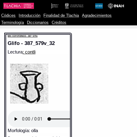
Códices
Introducción
Finalidad de Tlachia
Agradecimientos
Terminología
Diccionarios
Créditos
MH: COYOTZINCO - 387_579v
Glifo - 387_579v_32
Lectura
: contli
Morfología: olla