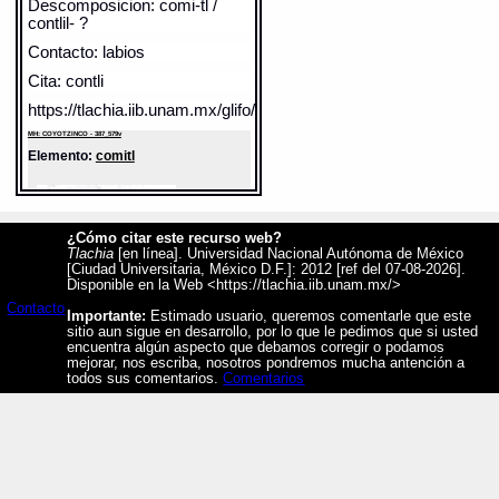
Descomposicion: comi-tl /
contlil- ?
Contacto: labios
Cita: contli
https://tlachia.iib.unam.mx/glifo/387_579v_32
MH: COYOTZINCO - 387_579v
Elemento:
comitl
¿Cómo citar este recurso web?
Tlachia
[en línea]. Universidad Nacional Autónoma de México
[Ciudad Universitaria, México D.F.]: 2012 [ref del 07-08-2026].
Disponible en la Web <https://tlachia.iib.unam.mx/>
Contacto
Importante:
Estimado usuario, queremos comentarle que este
sitio aun sigue en desarrollo, por lo que le pedimos que si usted
encuentra algún aspecto que debamos corregir o podamos
mejorar, nos escriba, nosotros pondremos mucha antención a
todos sus comentarios.
Comentarios
Sentido: olla
Valor fonético: contli
https://tlachia.iib.unam.mx/elemento/05.03.01