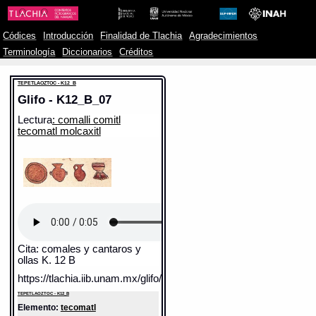
Códices
Introducción
Finalidad de Tlachia
Agradecimientos
Terminología
Diccionarios
Créditos
TEPETLAOZTOC - K12_B
Glifo - K12_B_07
Lectura
: comalli comitl
tecomatl molcaxitl
Cita: comales y cantaros y
ollas K. 12 B
https://tlachia.iib.unam.mx/glifo/K12_B_07
TEPETLAOZTOC - K12_B
Elemento:
tecomatl