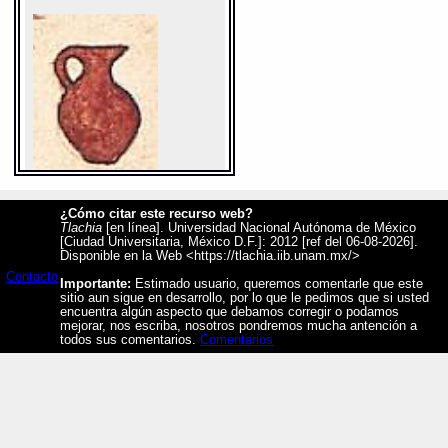
¿Cómo citar este recurso web?
Tlachia
[en línea]. Universidad Nacional Autónoma de México
[Ciudad Universitaria, México D.F.]: 2012 [ref del 06-08-2026].
Disponible en la Web <https://tlachia.iib.unam.mx/>
Sentido: vasija de barro, taza
Contacto
Importante:
Estimado usuario, queremos comentarle que este
Valor fonético: ?
sitio aun sigue en desarrollo, por lo que le pedimos que si usted
encuentra algún aspecto que debamos corregir o podamos
https://tlachia.iib.unam.mx/elemento/05.03.08
mejorar, nos escriba, nosotros pondremos mucha antención a
todos sus comentarios.
Comentarios
tecomatl
Paleografía:
tecomatl
Grafía normalizada:
tecomatl
Tipo:
r.n.
Traducción uno:
tecomate
Traducción dos:
tecomate
Diccionario:
Arenas
Contexto:
TECOMATE
tecomatl
= tecomate (Palabras que